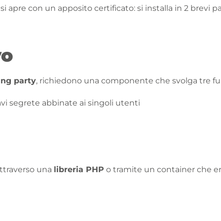
i apre con un apposito certificato: si installa in 2 brev
vo
ing party
, richiedono una componente che svolga tre fu
i segrete abbinate ai singoli utenti
ttraverso una
libreria PHP
o tramite un container che e