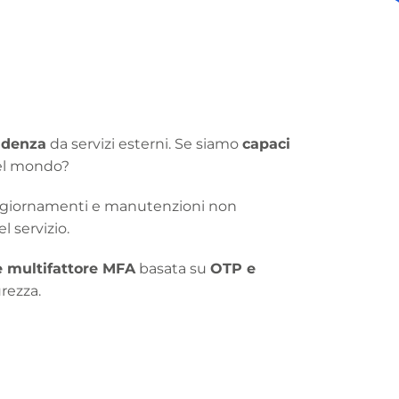
ndenza
da servizi esterni. Se siamo
capaci
del mondo?
d aggiornamenti e manutenzioni non
l servizio.
e multifattore MFA
basata su
OTP e
rezza.